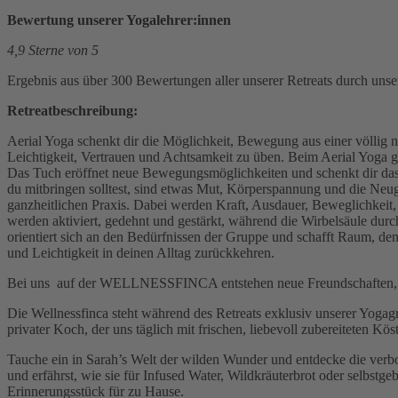
Bewertung unserer Yogalehrer:innen
4,9 Sterne von 5
Ergebnis aus über 300 Bewertungen aller unserer Retreats durch uns
Retreatbeschreibung:
Aerial Yoga schenkt dir die Möglichkeit, Bewegung aus einer völlig ne
Leichtigkeit, Vertrauen und Achtsamkeit zu üben. Beim Aerial Yoga 
Das Tuch eröffnet neue Bewegungsmöglichkeiten und schenkt dir das G
du mitbringen solltest, sind etwas Mut, Körperspannung und die Neug
ganzheitlichen Praxis. Dabei werden Kraft, Ausdauer, Beweglichkei
werden aktiviert, gedehnt und gestärkt, während die Wirbelsäule durch 
orientiert sich an den Bedürfnissen der Gruppe und schafft Raum, de
und Leichtigkeit in deinen Alltag zurückkehren.
Bei uns
auf der WELLNESSFINCA entstehen neue Freundschaften, in
Die Wellnessfinca steht während des Retreats exklusiv unserer Yogag
privater Koch, der uns täglich mit frischen, liebevoll zubereiteten K
Tauche ein in Sarah’s Welt der wilden Wunder und entdecke die ver
und erfährst, wie sie für Infused Water, Wildkräuterbrot oder selbs
Erinnerungsstück für zu Hause.