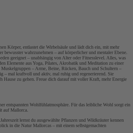
en Körper, entlastet die Wirbelsäule und lädt dich ein, mit mehr
per bewusster wahrzunehmen – auf körperlicher und mentaler Ebene.
eden geeignet – unabhängig von Alter oder Fitnesslevel. Alles, was
en Elemente aus Yoga, Pilates, Akrobatik und Meditation zu einer
gen Muskelgruppen – Arme, Beine, Rücken, Bauch und Schultern –
ig – mal kraftvoll und aktiv, mal ruhig und regenerierend. Sie
h Hause zu gehen. Freue dich darauf mit voller Kraft, mehr Energie
ner entspannten Wohlfühlatmosphäre. Für das leibliche Wohl sorgt ein
it auf Mallorca.
hreszeit lernst du ausgewählte Pflanzen und Wildkräuter kennen
blick in die Natur Mallorcas – mit einem selbstgemachten