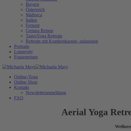
Bayern
Österreich
Mallorca
Italien
Fernost
Genuss Reisen
TagesYoga Retreats
Retreats mit Krankenkassen -zulassung
Portraits
Longevity
Frauenreisen
Online-Yoga
Online Shop
Kontakt
Newsletteranmeldung
FAQ
Aerial Yoga Retr
Wellnes