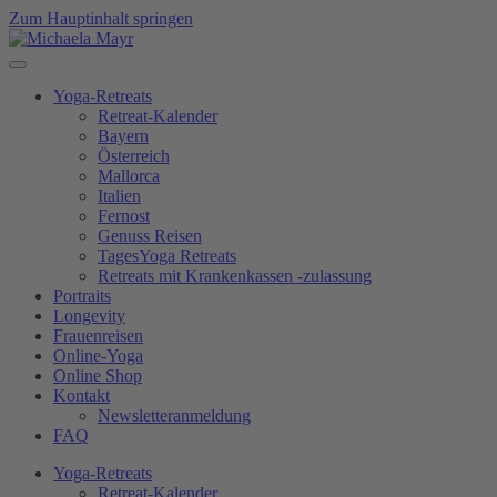
Zum Hauptinhalt springen
Yoga-Retreats
Retreat-Kalender
Bayern
Österreich
Mallorca
Italien
Fernost
Genuss Reisen
TagesYoga Retreats
Retreats mit Krankenkassen -zulassung
Portraits
Longevity
Frauenreisen
Online-Yoga
Online Shop
Kontakt
Newsletteranmeldung
FAQ
Yoga-Retreats
Retreat-Kalender