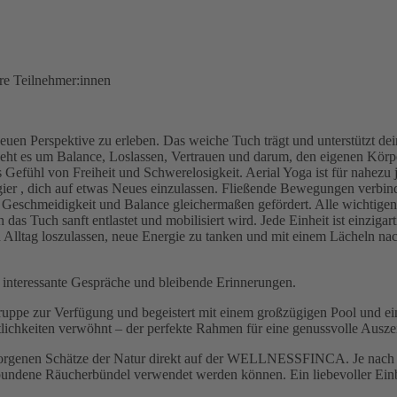
ere Teilnehmer:innen
uen Perspektive zu erleben. Das weiche Tuch trägt und unterstützt dein
geht es um Balance, Loslassen, Vertrauen und darum, den eigenen Kör
efühl von Freiheit und Schwerelosigkeit. Aerial Yoga ist für nahezu j
ier , dich auf etwas Neues einzulassen. Fließende Bewegungen verbind
t, Geschmeidigkeit und Balance gleichermaßen gefördert. Alle wichti
das Tuch sanft entlastet und mobilisiert wird. Jede Einheit ist einzigart
n Alltag loszulassen, neue Energie zu tanken und mit einem Lächeln nac
teressante Gespräche und bleibende Erinnerungen.
ruppe zur Verfügung und begeistert mit einem großzügigen Pool und ei
östlichkeiten verwöhnt – der perfekte Rahmen für eine genussvolle Ausze
borgenen Schätze der Natur direkt auf der WELLNESSFINCA. Je nach Ja
tgebundene Räucherbündel verwendet werden können. Ein liebevoller Ein