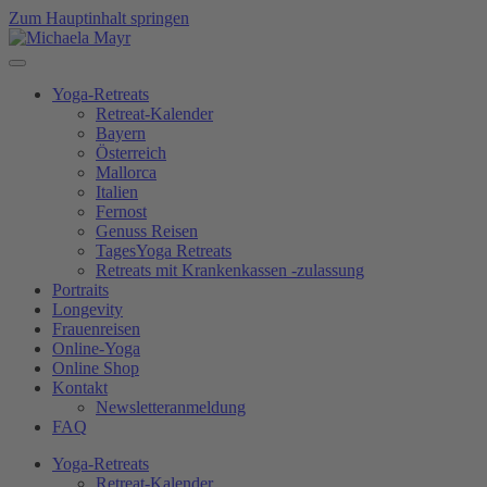
Zum Hauptinhalt springen
Yoga-Retreats
Retreat-Kalender
Bayern
Österreich
Mallorca
Italien
Fernost
Genuss Reisen
TagesYoga Retreats
Retreats mit Krankenkassen -zulassung
Portraits
Longevity
Frauenreisen
Online-Yoga
Online Shop
Kontakt
Newsletteranmeldung
FAQ
Yoga-Retreats
Retreat-Kalender