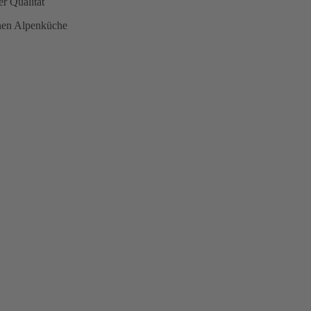
er Qualität
rnen Alpenküche