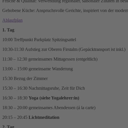
Frische & Qualität: Verwendung regionaler, saisonaler Zutaten in best
Gehobene Küche: Anspruchsvolle Gerichte, inspiriert von der mode
Ablaufplan
1. Tag
10:00 Treffpunkt Parkplatz Spitzingsattel
10:30-11:30 Aufstieg zur Oberen Firstalm (Gepäcktransport ist inkl.)
11:30 – 12:30 gemeinsames Mittagessen (entgeltlich)
13:00 – 15:00 gemeinsame Wanderung
15:30 Bezug der Zimmer
15:30 – 16:30 Nachmittagsruhe, Zeit für Dich
16:30 – 18:30
Y
oga (siehe Yogalehrer:in)
18:30 – 20:00 gemeinsames Abendessen (á la carte)
20:15 – 20:45
Lichtmeditation
2. Tag