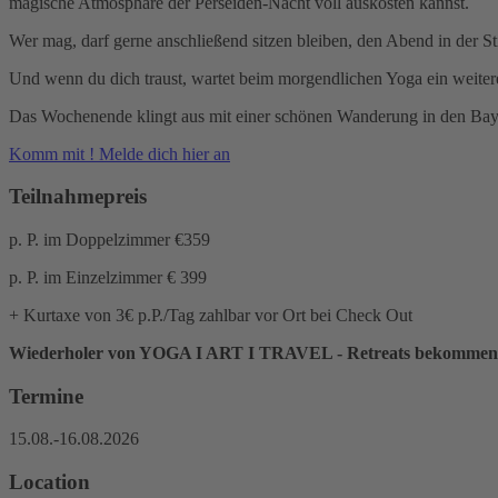
magische Atmosphäre der Perseiden-Nacht voll auskosten kannst.
Wer mag, darf gerne anschließend sitzen bleiben, den Abend in der St
Und wenn du dich traust, wartet beim morgendlichen Yoga ein weiter
Das Wochenende klingt aus mit einer schönen Wanderung in den Bayr
Komm mit ! Melde dich hier an
Teilnahmepreis
p. P. im Doppelzimmer €359
p. P. im Einzelzimmer € 399
+ Kurtaxe von 3€ p.P./Tag zahlbar vor Ort bei Check Out
Wiederholer von YOGA I ART I TRAVEL - Retreats bekomme
Termine
15.08.-16.08.2026
Location