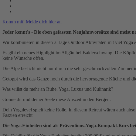
Komm mit! Melde dich hier an
Jeder kennt's - Die eben gefassten Neujahrsvorsätze sind meist n
Wir kombinieren in diesen 3 Tage Outdoor Aktivitäten mit viel Yoga
Es gibt ein neues Highlight im Allgäu bei Balderschwang. Die Köpfle A
keine Wünsche offen.
Die Alpe besticht nicht nur durch die sehr geschmackvollen Zimmer i
Getoppt wird das Ganze noch durch die hervorragende Küche und d
Was willst du mehr an Ruhe, Yoga, Luxus und Kulinarik?
Gönne dir und deiner Seele diese Auszeit in den Bergen.
Dein Yogalevel spielt keine Rolle. In diesem Retreat wären auch abs
Faszien erreicht
Die Yoga-Einheiten sind als Präventions-Yoga-Kompakt-Kurs be
Die Gebühr für die Yoga-Einheiten beträgt 200,00 € und wird von den