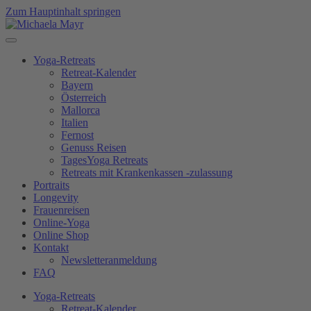
Zum Hauptinhalt springen
Yoga-Retreats
Retreat-Kalender
Bayern
Österreich
Mallorca
Italien
Fernost
Genuss Reisen
TagesYoga Retreats
Retreats mit Krankenkassen -zulassung
Portraits
Longevity
Frauenreisen
Online-Yoga
Online Shop
Kontakt
Newsletteranmeldung
FAQ
Yoga-Retreats
Retreat-Kalender