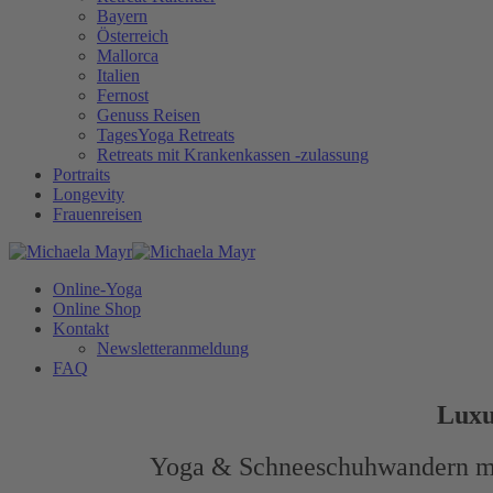
Bayern
Österreich
Mallorca
Italien
Fernost
Genuss Reisen
TagesYoga Retreats
Retreats mit Krankenkassen -zulassung
Portraits
Longevity
Frauenreisen
Online-Yoga
Online Shop
Kontakt
Newsletteranmeldung
FAQ
Luxu
Yoga & Schneeschuhwandern mit