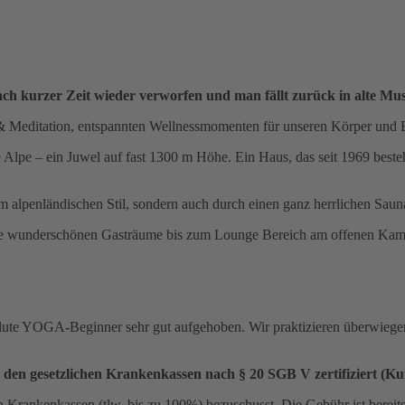
ach kurzer Zeit wieder verworfen und man fällt zurück in alte Mus
 & Meditation, entspannten Wellnessmomenten für unseren Körper und 
lpe – ein Juwel auf fast 1300 m Höhe. Ein Haus, das seit 1969 besteht,
m alpenländischen Stil, sondern auch durch einen ganz herrlichen Saun
ie wunderschönen Gasträume bis zum Lounge Bereich am offenen Kam
olute YOGA-Beginner sehr gut aufgehoben. Wir praktizieren überwiegend
i den gesetzlichen Krankenkassen nach § 20 SGB V zertifiziert
 Krankenkassen (tlw. bis zu 100%) bezuschusst. Die Gebühr ist bereits