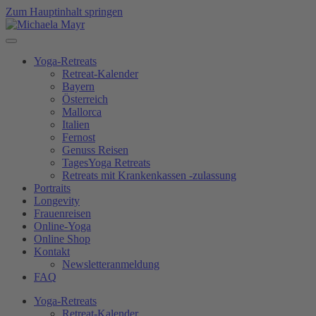
Zum Hauptinhalt springen
Yoga-Retreats
Retreat-Kalender
Bayern
Österreich
Mallorca
Italien
Fernost
Genuss Reisen
TagesYoga Retreats
Retreats mit Krankenkassen -zulassung
Portraits
Longevity
Frauenreisen
Online-Yoga
Online Shop
Kontakt
Newsletteranmeldung
FAQ
Yoga-Retreats
Retreat-Kalender