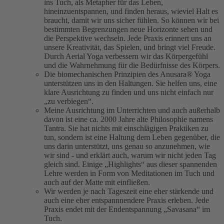
ins Tuch, als Metapher für das Leben,
hineinzuentspannen, und finden heraus, wieviel Halt es
braucht, damit wir uns sicher fühlen. So können wir bei
bestimmten Begrenzungen neue Horizonte sehen und
die Perspektive wechseln. Jede Praxis erinnert uns an
unsere Kreativität, das Spielen, und bringt viel Freude.
Durch Aerial Yoga verbessern wir das Körpergefühl
und die Wahrnehmung für die Bedürfnisse des Körpers.
Die biomechanischen Prinzipien des Anusara® Yoga
unterstützen uns in den Haltungen. Sie helfen uns, eine
klare Ausrichtung zu finden und uns nicht einfach nur
„zu verbiegen“.
Meine Ausrichtung im Unterrichten und auch außerhalb
davon ist eine ca. 2000 Jahre alte Philosophie namens
Tantra. Sie hat nichts mit einschlägigen Praktiken zu
tun, sondern ist eine Haltung dem Leben gegenüber, die
uns darin unterstützt, uns genau so anzunehmen, wie
wir sind - und erklärt auch, warum wir nicht jeden Tag
gleich sind. Einige „Highlights“ aus dieser spannenden
Lehre werden in Form von Meditationen im Tuch und
auch auf der Matte mit einfließen.
Wir werden je nach Tageszeit eine eher stärkende und
auch eine eher entspannnendere Praxis erleben. Jede
Praxis endet mit der Endentspannung „Savasana“ im
Tuch.