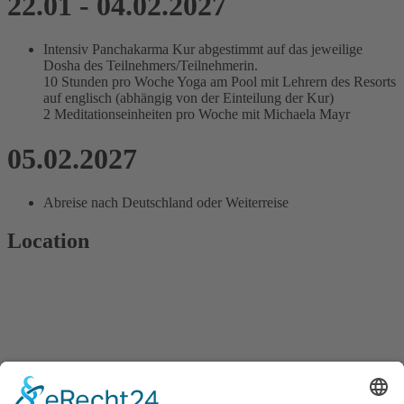
22.01 - 04.02.2027
Intensiv Panchakarma Kur abgestimmt auf das jeweilige
Dosha des Teilnehmers/Teilnehmerin.
10 Stunden pro Woche Yoga am Pool mit Lehrern des Resorts
auf englisch (abhängig von der Einteilung der Kur)
2 Meditationseinheiten pro Woche mit Michaela Mayr
05.02.2027
Abreise nach Deutschland oder Weiterreise
Location