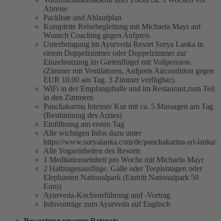
Abreise
Packliste und Ablaufplan
Komplette Reisebegleitung mit Michaela Mayr auf
Wunsch Coaching gegen Aufpreis
Unterbringung im Ayurveda Resort Surya Lanka in
einem Doppelzimmer oder Doppelzimmer zur
Einzelnutzung im Gartenflügel mit Vollpension.
(Zimmer mit Ventilatoren, Aufpreis Aircondition gegen
EUR 10,00 am Tag. 3 Zimmer verfügbar).
WiFi in der Empfangshalle und im Restaurant,zum Teil
in den Zimmern
Panchakarma Intensiv Kur mit ca. 5 Massagen am Tag
(Bestimmung des Arztes)
Einführung am ersten Tag
Alle wichtigen Infos dazu unter
https://www.suryalanka.com/de/panchakarma-sri-lanka/
Alle Yogaeinheiten des Resorts
1 Meditationseinheit pro Woche mit Michaela Mayr
2 Halbtagesausflüge, Galle oder Teeplantagen oder
Elephanten Nationalpark (Eintritt Nationalpark 50
Euro)
Ayurveda-Kochvorführung und -Vortrag
Infovorträge zum Ayurveda auf Englisch
Bewertung unserer Retreats