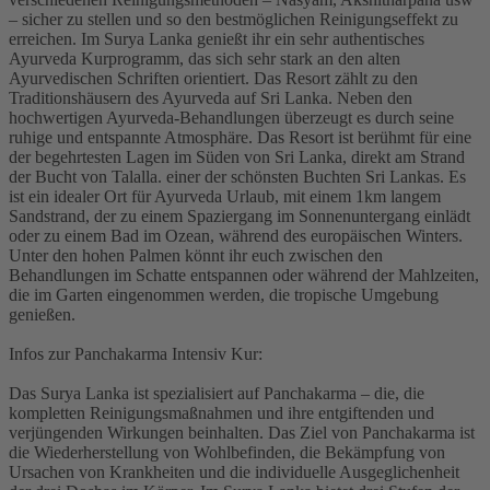
– sicher zu stellen und so den bestmöglichen Reinigungseffekt zu
erreichen. Im Surya Lanka genießt ihr ein sehr authentisches
Ayurveda Kurprogramm, das sich sehr stark an den alten
Ayurvedischen Schriften orientiert. Das Resort zählt zu den
Traditionshäusern des Ayurveda auf Sri Lanka. Neben den
hochwertigen Ayurveda-Behandlungen überzeugt es durch seine
ruhige und entspannte Atmosphäre. Das Resort ist berühmt für eine
der begehrtesten Lagen im Süden von Sri Lanka, direkt am Strand
der Bucht von Talalla. einer der schönsten Buchten Sri Lankas. Es
ist ein idealer Ort für Ayurveda Urlaub, mit einem 1km langem
Sandstrand, der zu einem Spaziergang im Sonnenuntergang einlädt
oder zu einem Bad im Ozean, während des europäischen Winters.
Unter den hohen Palmen könnt ihr euch zwischen den
Behandlungen im Schatte entspannen oder während der Mahlzeiten,
die im Garten eingenommen werden, die tropische Umgebung
genießen.
Infos zur Panchakarma Intensiv Kur:
Das Surya Lanka ist spezialisiert auf Panchakarma – die, die
kompletten Reinigungsmaßnahmen und ihre entgiftenden und
verjüngenden Wirkungen beinhalten. Das Ziel von Panchakarma ist
die Wiederherstellung von Wohlbefinden, die Bekämpfung von
Ursachen von Krankheiten und die individuelle Ausgeglichenheit