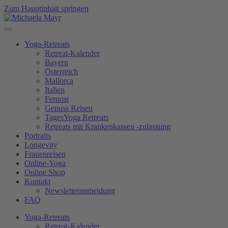
Zum Hauptinhalt springen
Yoga-Retreats
Retreat-Kalender
Bayern
Österreich
Mallorca
Italien
Fernost
Genuss Reisen
TagesYoga Retreats
Retreats mit Krankenkassen -zulassung
Portraits
Longevity
Frauenreisen
Online-Yoga
Online Shop
Kontakt
Newsletteranmeldung
FAQ
Yoga-Retreats
Retreat-Kalender