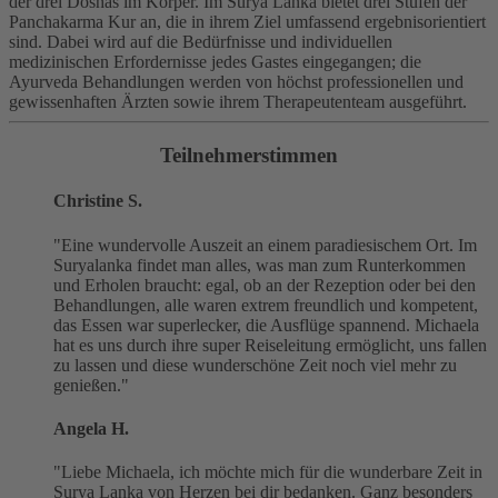
der drei Doshas im Körper. Im Surya Lanka bietet drei Stufen der
Panchakarma Kur an, die in ihrem Ziel umfassend ergebnisorientiert
sind. Dabei wird auf die Bedürfnisse und individuellen
medizinischen Erfordernisse jedes Gastes eingegangen; die
Ayurveda Behandlungen werden von höchst professionellen und
gewissenhaften Ärzten sowie ihrem Therapeutenteam ausgeführt.
Teilnehmerstimmen
Christine S.
"Eine wundervolle Auszeit an einem paradiesischem Ort. Im
Suryalanka findet man alles, was man zum Runterkommen
und Erholen braucht: egal, ob an der Rezeption oder bei den
Behandlungen, alle waren extrem freundlich und kompetent,
das Essen war superlecker, die Ausflüge spannend. Michaela
hat es uns durch ihre super Reiseleitung ermöglicht, uns fallen
zu lassen und diese wunderschöne Zeit noch viel mehr zu
genießen."
Angela H.
"Liebe Michaela,
ich möchte mich für die wunderbare Zeit in
Surya Lanka von Herzen bei dir bedanken. Ganz besonders