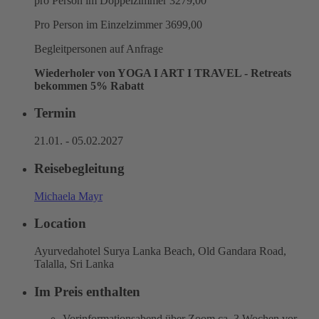
pro Person im Doppelzimmer 3279,00
Pro Person im Einzelzimmer 3699,00
Begleitpersonen auf Anfrage
Wiederholer von YOGA I ART I TRAVEL - Retreats
bekommen 5% Rabatt
Termin
21.01. - 05.02.2027
Reisebegleitung
Michaela Mayr
Location
Ayurvedahotel Surya Lanka Beach, Old Gandara Road,
Talalla, Sri Lanka
Im Preis enthalten
Vorinformationsabend über Zoom ca. 3 Wochen vor