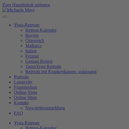
Zum Hauptinhalt springen
Yoga-Retreats
Retreat-Kalender
Bayern
Österreich
Mallorca
Italien
Fernost
Genuss Reisen
TagesYoga Retreats
Retreats mit Krankenkassen -zulassung
Portraits
Longevity
Frauenreisen
Online-Yoga
Online Shop
Kontakt
Newsletteranmeldung
FAQ
Yoga-Retreats
Retreat-Kalender