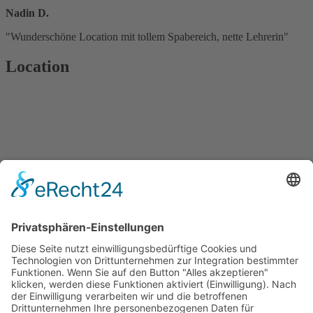
Nadin D.
"Wunderschöne Location mit tollem Spabereich, nette Lehrerin"
Location