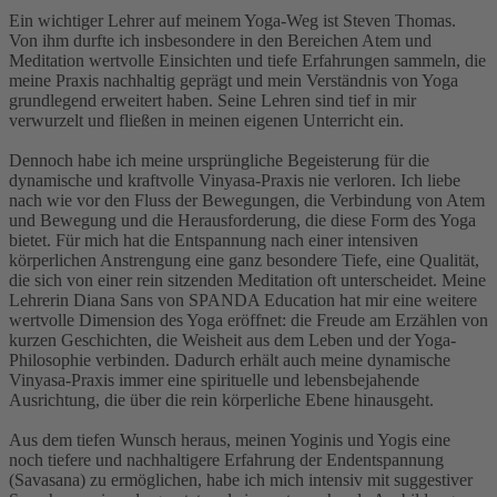
Ein wichtiger Lehrer auf meinem Yoga-Weg ist Steven Thomas.
Von ihm durfte ich insbesondere in den Bereichen Atem und
Meditation wertvolle Einsichten und tiefe Erfahrungen sammeln, die
meine Praxis nachhaltig geprägt und mein Verständnis von Yoga
grundlegend erweitert haben. Seine Lehren sind tief in mir
verwurzelt und fließen in meinen eigenen Unterricht ein.
Dennoch habe ich meine ursprüngliche Begeisterung für die
dynamische und kraftvolle Vinyasa-Praxis nie verloren. Ich liebe
nach wie vor den Fluss der Bewegungen, die Verbindung von Atem
und Bewegung und die Herausforderung, die diese Form des Yoga
bietet. Für mich hat die Entspannung nach einer intensiven
körperlichen Anstrengung eine ganz besondere Tiefe, eine Qualität,
die sich von einer rein sitzenden Meditation oft unterscheidet. Meine
Lehrerin Diana Sans von SPANDA Education hat mir eine weitere
wertvolle Dimension des Yoga eröffnet: die Freude am Erzählen von
kurzen Geschichten, die Weisheit aus dem Leben und der Yoga-
Philosophie verbinden. Dadurch erhält auch meine dynamische
Vinyasa-Praxis immer eine spirituelle und lebensbejahende
Ausrichtung, die über die rein körperliche Ebene hinausgeht.
Aus dem tiefen Wunsch heraus, meinen Yoginis und Yogis eine
noch tiefere und nachhaltigere Erfahrung der Endentspannung
(Savasana) zu ermöglichen, habe ich mich intensiv mit suggestiver