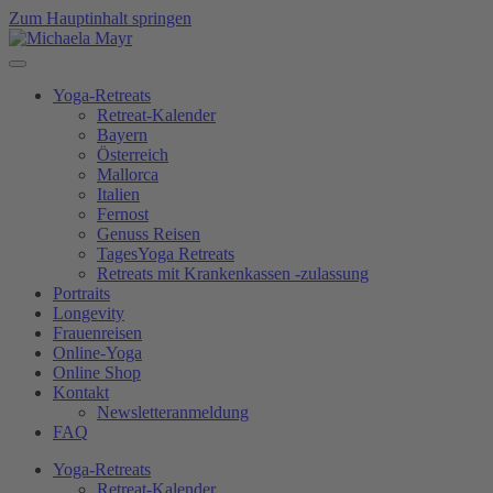
Zum Hauptinhalt springen
Yoga-Retreats
Retreat-Kalender
Bayern
Österreich
Mallorca
Italien
Fernost
Genuss Reisen
TagesYoga Retreats
Retreats mit Krankenkassen -zulassung
Portraits
Longevity
Frauenreisen
Online-Yoga
Online Shop
Kontakt
Newsletteranmeldung
FAQ
Yoga-Retreats
Retreat-Kalender