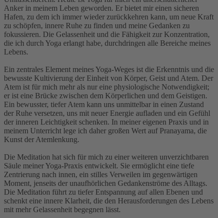
Anker in meinem Leben geworden. Er bietet mir einen sicheren
Hafen, zu dem ich immer wieder zurückkehren kann, um neue Kraft
zu schöpfen, innere Ruhe zu finden und meine Gedanken zu
fokussieren. Die Gelassenheit und die Fähigkeit zur Konzentration,
die ich durch Yoga erlangt habe, durchdringen alle Bereiche meines
Lebens.
Ein zentrales Element meines Yoga-Weges ist die Erkenntnis und die
bewusste Kultivierung der Einheit von Körper, Geist und Atem. Der
Atem ist für mich mehr als nur eine physiologische Notwendigkeit;
er ist eine Brücke zwischen dem Körperlichen und dem Geistigen.
Ein bewusster, tiefer Atem kann uns unmittelbar in einen Zustand
der Ruhe versetzen, uns mit neuer Energie aufladen und ein Gefühl
der inneren Leichtigkeit schenken. In meiner eigenen Praxis und in
meinem Unterricht lege ich daher großen Wert auf Pranayama, die
Kunst der Atemlenkung.
Die Meditation hat sich für mich zu einer weiteren unverzichtbaren
Säule meiner Yoga-Praxis entwickelt. Sie ermöglicht eine tiefe
Zentrierung nach innen, ein stilles Verweilen im gegenwärtigen
Moment, jenseits der unaufhörlichen Gedankenströme des Alltags.
Die Meditation führt zu tiefer Entspannung auf allen Ebenen und
schenkt eine innere Klarheit, die den Herausforderungen des Lebens
mit mehr Gelassenheit begegnen lässt.