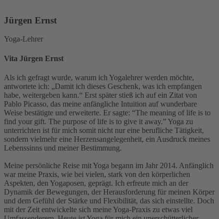
Jürgen Ernst
Yoga-Lehrer
Vita Jürgen Ernst
Als ich gefragt wurde, warum ich Yogalehrer werden möchte,
antwortete ich: „Damit ich dieses Geschenk, was ich empfangen
habe, weitergeben kann.“ Erst später stieß ich auf ein Zitat von
Pablo Picasso, das meine anfängliche Intuition auf wunderbare
Weise bestätigte und erweiterte. Er sagte: “The meaning of life is to
find your gift. The purpose of life is to give it away.” Yoga zu
unterrichten ist für mich somit nicht nur eine berufliche Tätigkeit,
sondern vielmehr eine Herzensangelegenheit, ein Ausdruck meines
Lebenssinns und meiner Bestimmung.
Meine persönliche Reise mit Yoga begann im Jahr 2014. Anfänglich
war meine Praxis, wie bei vielen, stark von den körperlichen
Aspekten, den Yogaposen, geprägt. Ich erfreute mich an der
Dynamik der Bewegungen, der Herausforderung für meinen Körper
und dem Gefühl der Stärke und Flexibilität, das sich einstellte. Doch
mit der Zeit entwickelte sich meine Yoga-Praxis zu etwas viel
Umfassenderem. Heute ist Yoga für mich ein unerschütterlicher