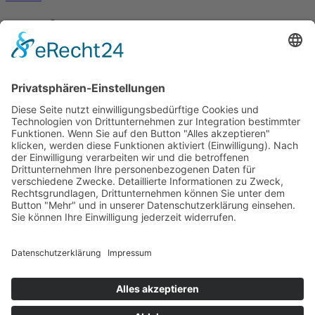
Kontakt
Anschrift
Michaela Mayr GmbH
Koglkopfstrasse 16
83707 Bad Wiessee
Telefon
+49 176 21193152
E-Mail
Diese E-Mail-Adresse ist vor Spambots geschützt! Zur
Anzeige muss JavaScript eingeschaltet sein.