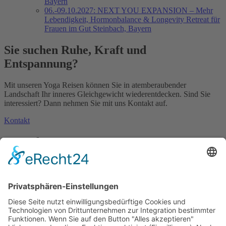
Bayern
06.-09.10.2027: NEXT YOU EXPANSION – Mehr
Lebendigkeit, Hormonbalance & Longevity Retreat für
Frauen im Gut Steinbach, Bayern
Sie suchen Ruhe, Kraft und
Entspannung?
Mit unseren Yoga Reisen können Sie in atemberaubender
Landschaft Ihr inneres Gleichgewicht wiederentdecken. Sind Sie
interessiert? Dann nehmen Sie mit uns Kontakt auf.
Kontakt
Kontakt
Anschrift
Michaela Mayr GmbH
Koglkopfstrasse 16
83707 Bad Wiessee