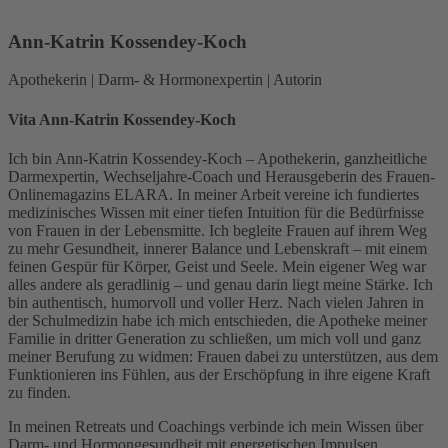
Ann-Katrin Kossendey-Koch
Apothekerin | Darm- & Hormonexpertin | Autorin
Vita Ann-Katrin Kossendey-Koch
Ich bin Ann-Katrin Kossendey-Koch – Apothekerin, ganzheitliche
Darmexpertin, Wechseljahre-Coach und Herausgeberin des Frauen-
Onlinemagazins ELARA. In meiner Arbeit vereine ich fundiertes
medizinisches Wissen mit einer tiefen Intuition für die Bedürfnisse
von Frauen in der Lebensmitte. Ich begleite Frauen auf ihrem Weg
zu mehr Gesundheit, innerer Balance und Lebenskraft – mit einem
feinen Gespür für Körper, Geist und Seele. Mein eigener Weg war
alles andere als geradlinig – und genau darin liegt meine Stärke. Ich
bin authentisch, humorvoll und voller Herz. Nach vielen Jahren in
der Schulmedizin habe ich mich entschieden, die Apotheke meiner
Familie in dritter Generation zu schließen, um mich voll und ganz
meiner Berufung zu widmen: Frauen dabei zu unterstützen, aus dem
Funktionieren ins Fühlen, aus der Erschöpfung in ihre eigene Kraft
zu finden.
In meinen Retreats und Coachings verbinde ich mein Wissen über
Darm- und Hormongesundheit mit energetischen Impulsen,