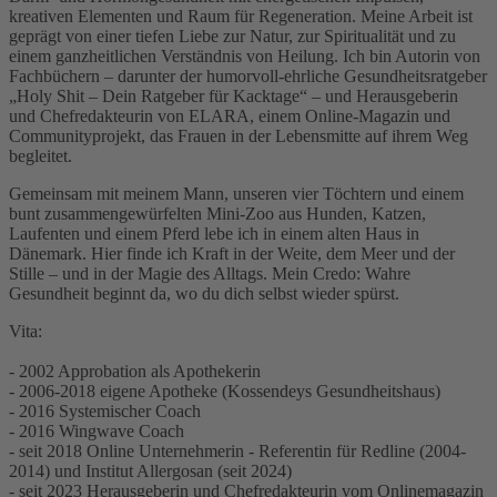
kreativen Elementen und Raum für Regeneration. Meine Arbeit ist
geprägt von einer tiefen Liebe zur Natur, zur Spiritualität und zu
einem ganzheitlichen Verständnis von Heilung. Ich bin Autorin von
Fachbüchern – darunter der humorvoll-ehrliche Gesundheitsratgeber
„Holy Shit – Dein Ratgeber für Kacktage“ – und Herausgeberin
und Chefredakteurin von ELARA, einem Online-Magazin und
Communityprojekt, das Frauen in der Lebensmitte auf ihrem Weg
begleitet.
Gemeinsam mit meinem Mann, unseren vier Töchtern und einem
bunt zusammengewürfelten Mini-Zoo aus Hunden, Katzen,
Laufenten und einem Pferd lebe ich in einem alten Haus in
Dänemark. Hier finde ich Kraft in der Weite, dem Meer und der
Stille – und in der Magie des Alltags. Mein Credo: Wahre
Gesundheit beginnt da, wo du dich selbst wieder spürst.
Vita:
- 2002 Approbation als Apothekerin
- 2006-2018 eigene Apotheke (Kossendeys Gesundheitshaus)
- 2016 Systemischer Coach
- 2016 Wingwave Coach
- seit 2018 Online Unternehmerin - Referentin für Redline (2004-
2014) und Institut Allergosan (seit 2024)
- seit 2023 Herausgeberin und Chefredakteurin vom Onlinemagazin