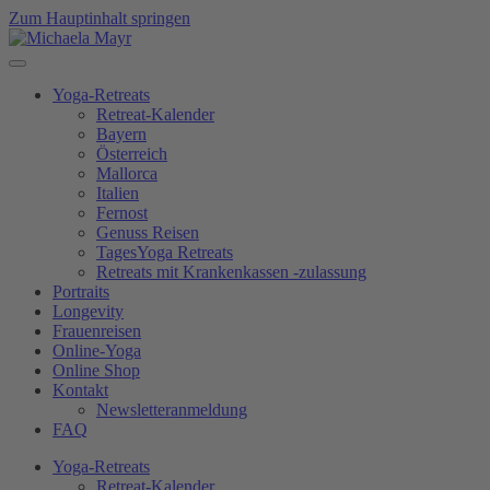
Zum Hauptinhalt springen
Yoga-Retreats
Retreat-Kalender
Bayern
Österreich
Mallorca
Italien
Fernost
Genuss Reisen
TagesYoga Retreats
Retreats mit Krankenkassen -zulassung
Portraits
Longevity
Frauenreisen
Online-Yoga
Online Shop
Kontakt
Newsletteranmeldung
FAQ
Yoga-Retreats
Retreat-Kalender