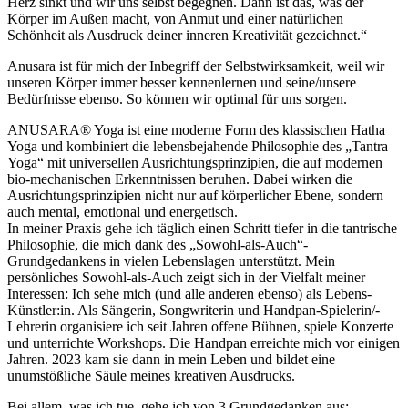
Herz sinkt und wir uns selbst begegnen. Dann ist das, was der
Körper im Außen macht, von Anmut und einer natürlichen
Schönheit als Ausdruck deiner inneren Kreativität gezeichnet.“
Anusara ist für mich der Inbegriff der Selbstwirksamkeit, weil wir
unseren Körper immer besser kennenlernen und seine/unsere
Bedürfnisse ebenso. So können wir optimal für uns sorgen.
ANUSARA® Yoga ist eine moderne Form des klassischen Hatha
Yoga und kombiniert die lebensbejahende Philosophie des „Tantra
Yoga“ mit universellen Ausrichtungsprinzipien, die auf modernen
bio-mechanischen Erkenntnissen beruhen. Dabei wirken die
Ausrichtungsprinzipien nicht nur auf körperlicher Ebene, sondern
auch mental, emotional und energetisch.
In meiner Praxis gehe ich täglich einen Schritt tiefer in die tantrische
Philosophie, die mich dank des „Sowohl-als-Auch“-
Grundgedankens in vielen Lebenslagen unterstützt. Mein
persönliches Sowohl-als-Auch zeigt sich in der Vielfalt meiner
Interessen: Ich sehe mich (und alle anderen ebenso) als Lebens-
Künstler:in. Als Sängerin, Songwriterin und Handpan-Spielerin/-
Lehrerin organisiere ich seit Jahren offene Bühnen, spiele Konzerte
und unterrichte Workshops. Die Handpan erreichte mich vor einigen
Jahren. 2023 kam sie dann in mein Leben und bildet eine
unumstößliche Säule meines kreativen Ausdrucks.
Bei allem, was ich tue, gehe ich von 3 Grundgedanken aus: