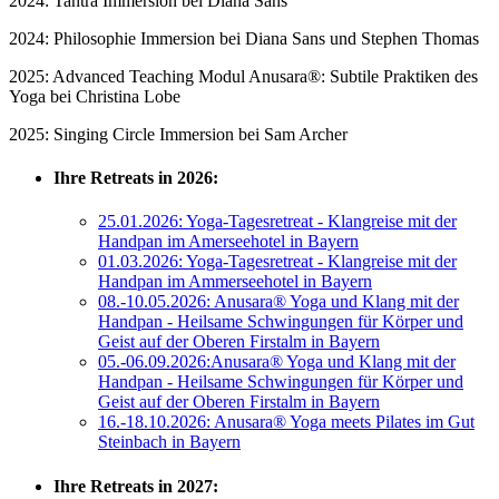
2024: Tantra Immersion bei Diana Sans
2024: Philosophie Immersion bei Diana Sans und Stephen Thomas
2025: Advanced Teaching Modul
Anusara®: Subtile Praktiken des
Yoga bei Christina Lobe
2025: Singing Circle Immersion bei Sam Archer
Ihre Retreats in 2026:
25.01.2026: Yoga-Tagesretreat - Klangreise mit der
Handpan im Amerseehotel in Bayern
01.03.2026: Yoga-Tagesretreat - Klangreise mit der
Handpan im Ammerseehotel in Bayern
08.-10.05.2026: Anusara® Yoga und Klang mit der
Handpan - Heilsame Schwingungen für Körper und
Geist auf der Oberen Firstalm in Bayern
05.-06.09.2026:Anusara® Yoga und Klang mit der
Handpan - Heilsame Schwingungen für Körper und
Geist auf der Oberen Firstalm in Bayern
16.-18.10.2026: Anusara® Yoga meets Pilates im Gut
Steinbach in Bayern
Ihre Retreats in 2027: