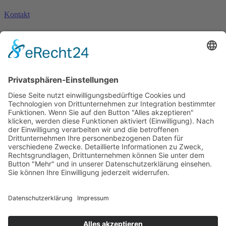
Kontakt
Kontakt
Anschrift
Michaela Mayr GmbH
Koglkopfstrasse 16
83707 Bad Wiessee
Telefon
+49 176 21193152
E-Mail
Diese E-Mail-Adresse ist vor Spambots geschützt! Zur
Anzeige muss JavaScript eingeschaltet sein.