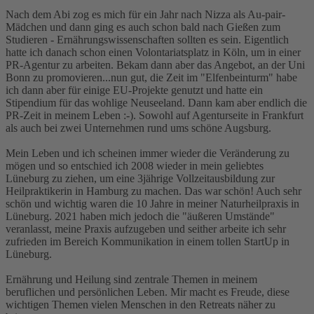
Nach dem Abi zog es mich für ein Jahr nach Nizza als Au-pair-
Mädchen und dann ging es auch schon bald nach Gießen zum
Studieren - Ernährungswissenschaften sollten es sein. Eigentlich
hatte ich danach schon einen Volontariatsplatz in Köln, um in einer
PR-Agentur zu arbeiten. Bekam dann aber das Angebot, an der Uni
Bonn zu promovieren...nun gut, die Zeit im "Elfenbeinturm" habe
ich dann aber für einige EU-Projekte genutzt und hatte ein
Stipendium für das wohlige Neuseeland. Dann kam aber endlich die
PR-Zeit in meinem Leben :-). Sowohl auf Agenturseite in Frankfurt
als auch bei zwei Unternehmen rund ums schöne Augsburg.
Mein Leben und ich scheinen immer wieder die Veränderung zu
mögen und so entschied ich 2008 wieder in mein geliebtes
Lüneburg zu ziehen, um eine 3jährige Vollzeitausbildung zur
Heilpraktikerin in Hamburg zu machen. Das war schön! Auch sehr
schön und wichtig waren die 10 Jahre in meiner Naturheilpraxis in
Lüneburg. 2021 haben mich jedoch die "äußeren Umstände"
veranlasst, meine Praxis aufzugeben und seither arbeite ich sehr
zufrieden im Bereich Kommunikation in einem tollen StartUp in
Lüneburg.
Ernährung und Heilung sind zentrale Themen in meinem
beruflichen und persönlichen Leben. Mir macht es Freude, diese
wichtigen Themen vielen Menschen in den Retreats näher zu