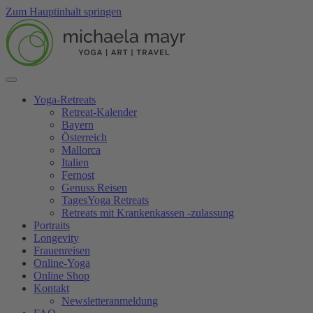
Zum Hauptinhalt springen
Yoga-Retreats
Retreat-Kalender
Bayern
Österreich
Mallorca
Italien
Fernost
Genuss Reisen
TagesYoga Retreats
Retreats mit Krankenkassen -zulassung
Portraits
Longevity
Frauenreisen
Online-Yoga
Online Shop
Kontakt
Newsletteranmeldung